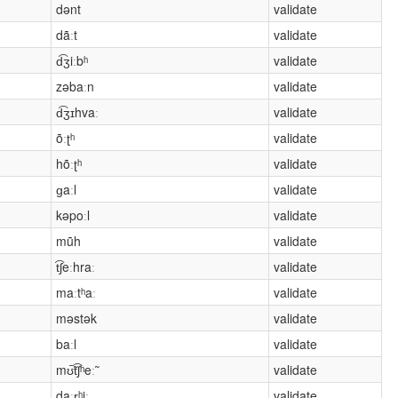
dənt
validate
dãːt
validate
d͡ʒiːbʰ
validate
zəbaːn
validate
d͡ʒɪhvaː
validate
õːʈʰ
validate
hõːʈʰ
validate
ɡaːl
validate
kəpoːl
validate
mũh
validate
t͡ʃeːhraː
validate
maːtʰaː
validate
məstək
validate
baːl
validate
mʊ̄̃t͡ʃʰeː̃
validate
daːɽʰiː
validate