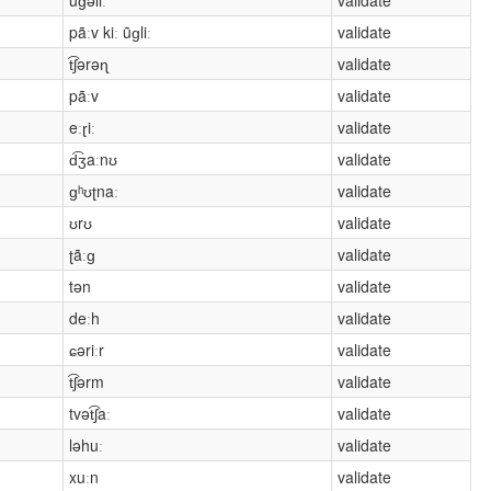
pãːv kiː ũɡliː
validate
t͡ʃərəɳ
validate
pãːv
validate
eːɽiː
validate
d͡ʒaːnʊ
validate
ɡʰʊʈnaː
validate
ʊrʊ
validate
ʈãːɡ
validate
tən
validate
deːh
validate
ɕəriːr
validate
t͡ʃərm
validate
tvət͡ʃaː
validate
ləhuː
validate
xuːn
validate