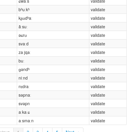
ɕwaːs
validate
bʰuːkʰ
validate
kʂʊdʰaː
validate
ãːsuː
validate
əɕrʊ
validate
svaːd
validate
zaːjqaː
validate
buː
validate
ɡəndʰ
validate
niːnd
validate
nɪdraː
validate
səpnaː
validate
svəpn
validate
aːkaːɕ
validate
aːsmaːn
validate