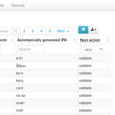
ts
Sources
vious
1
2
3
4
5
Next →
form
Automatically generated IPA
Next action
ãːkʰ
validate
t͡ʃəkʂʊ
validate
kaːn
validate
kərɳ
validate
naːk
validate
naːsaː
validate
mʊkʰ
validate
mũh
validate