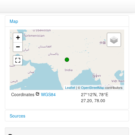
Map
+
−
Leaflet
| ©
OpenStreetMap
contributors
Coordinates
WGS84
27°12'N, 78°E
27.20, 78.00
Sources
Handwörterbuch Hindi-Deutsch
Gatzlaf-Hälsig (eds.) 2013