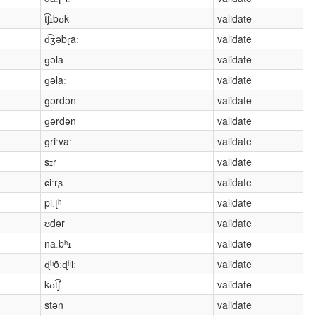
t͡ʃɪbʊk
validate
d͡ʒəbɽaː
validate
ɡəlaː
validate
ɡəlaː
validate
ɡərdən
validate
ɡərdən
validate
ɡriːvaː
validate
sɪr
validate
ɕiːrʂ
validate
piːʈʰ
validate
ʊdər
validate
naːbʰɪ
validate
ɖʰõːɖʰiː
validate
kʊt͡ʃ
validate
stən
validate