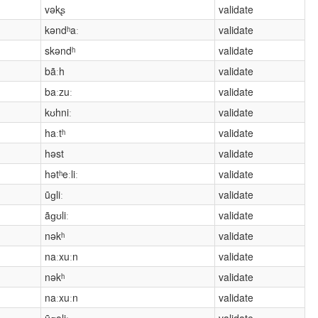
vəkʂ
validate
kəndʰaː
validate
skəndʰ
validate
bãːh
validate
baːzuː
validate
kʊhniː
validate
haːtʰ
validate
həst
validate
hətʰeːliː
validate
ũɡliː
validate
ãɡʊliː
validate
nəkʰ
validate
naːxuːn
validate
nəkʰ
validate
naːxuːn
validate
ũɡəliː
validate