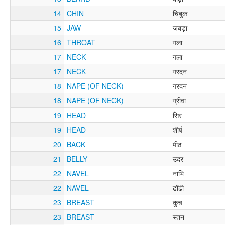
14
CHIN
चिबुक
15
JAW
जबड़ा
16
THROAT
गला
17
NECK
गला
17
NECK
गरदन
18
NAPE (OF NECK)
गरदन
18
NAPE (OF NECK)
ग्रीवा
19
HEAD
सिर
19
HEAD
शीर्ष
20
BACK
पीठ
21
BELLY
उदर
22
NAVEL
नाभि
22
NAVEL
ढोंढी
23
BREAST
कुच
23
BREAST
स्तन