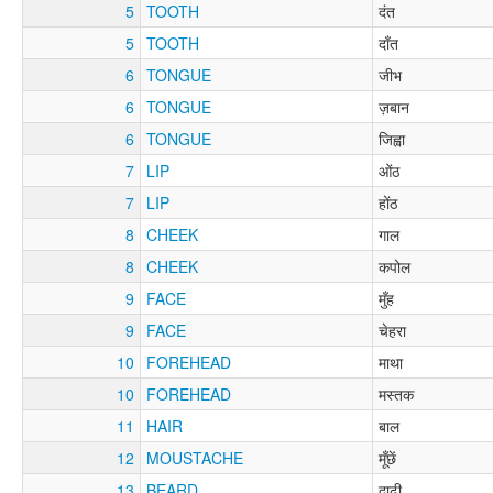
5
TOOTH
दंत
5
TOOTH
दाँत
6
TONGUE
जीभ
6
TONGUE
ज़बान
6
TONGUE
जिह्वा
7
LIP
ओंठ
7
LIP
होंठ
8
CHEEK
गाल
8
CHEEK
कपोल
9
FACE
मुँह
9
FACE
चेहरा
10
FOREHEAD
माथा
10
FOREHEAD
मस्तक
11
HAIR
बाल
12
MOUSTACHE
मूँछें
13
BEARD
दाढ़ी