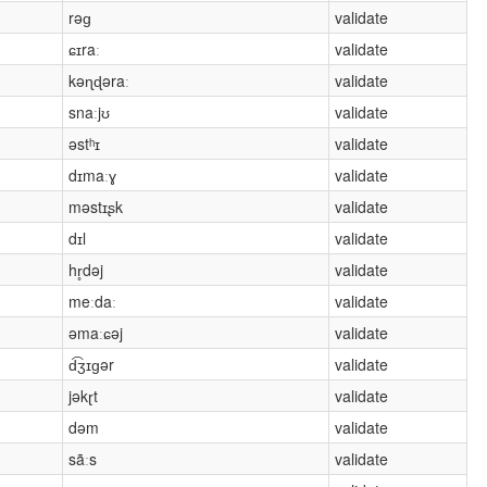
rəɡ
validate
ɕɪraː
validate
kəɳɖəraː
validate
snaːjʊ
validate
əstʰɪ
validate
dɪmaːɣ
validate
məstɪʂk
validate
dɪl
validate
hr̥dəj
validate
meːdaː
validate
əmaːɕəj
validate
d͡ʒɪɡər
validate
jəkɽt
validate
dəm
validate
sãːs
validate